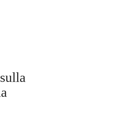
sulla
da