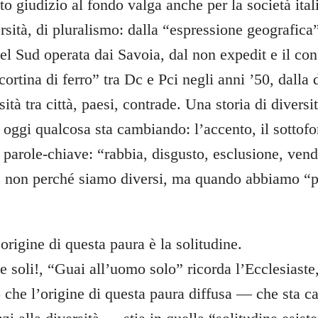
o giudizio al fondo valga anche per la società ital
versità, di pluralismo: dalla “espressione geografica
el Sud operata dai Savoia, dal non expedit e il confl
“cortina di ferro” tra Dc e Pci negli anni ’50, dalla
rsità tra città, paesi, contrade. Una storia di divers
 oggi qualcosa sta cambiando: l’accento, il sottofon
 parole-chiave: “rabbia, disgusto, esclusione, vend
e non perché siamo diversi, ma quando abbiamo “p
rigine di questa paura è la solitudine.
 soli!, “Guai all’uomo solo” ricorda l’Ecclesiaste
o che l’origine di questa paura diffusa — che sta c