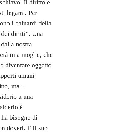
chiavo. Il diritto e
sti legami. Per
sono i baluardi della
dei diritti”. Una
 dalla nostra
terà mia moglie, che
no diventare oggetto
rapporti umani
dino, ma il
iderio a una
siderio è
e ha bisogno di
on doveri. E il suo