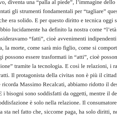
o, diventa una “palla al piede”, l’immagine dello s
ntati gli strumenti fondamentali per “tagliare” que
che era solido. E per questo diritto e tecnica oggi 
bbio lucidamente ha definito la nostra come “l’età 
onsideravamo “fatti”, cioè avvenimenti indipendenti
a, la morte, come sarà mio figlio, come si compor
i possono essere trasformati in “atti”, cioè posso
ione” tramite la tecnologia. E così le relazioni, i 
atti. Il protagonista della civitas non è più il citta
ricorda Massimo Recalcati, abbiamo ridotto il des
i bisogni sono soddisfatti da oggetti, mentre il de
soddisfazione è solo nella relazione. Il consumator
za sta nel fatto che, siccome paga, ha solo diritti, n