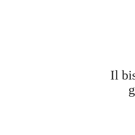
Il b
g