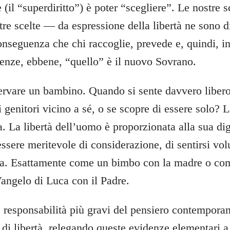
 (il “superdiritto”) è poter “scegliere”. Le nostre 
re scelte — da espressione della libertà ne sono di
onseguenza che chi raccoglie, prevede e, quindi, in
renze, ebbene, “quello” è il nuovo Sovrano.
rvare un bambino. Quando si sente davvero libero 
genitori vicino a sé, o se scopre di essere solo? L
a. La libertà dell’uomo è proporzionata alla sua dig
sere meritevole di considerazione, di sentirsi volu
rla. Esattamente come un bimbo con la madre o come
Vangelo di Luca con il Padre.
 responsabilità più gravi del pensiero contemporan
a di libertà, relegando queste evidenze elementari a