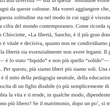
i alla diversità — stia in quella “solitudine esiste
magni da queste colonne. Ma vorrei aggiungere che,
 questa solitudine sta nel modo in cui oggi è vissuta 
 la cifra del mondo contemporaneo. Come ricorda s
 Chisciotte, «La libertà, Sancho, è il più gran don
 è vitale e decisiva, quanto non ne condividiamo pi
a libertà sia essenzialmente non avere legami. Il
è lo stato “liquido” e non più quello “solido”— d
. Per questo, più siamo liberi più siamo soli. Una
o è il mito della pedagogia neutrale, della educazi
scita di un figlio disabile (o più semplicemente di
bia la vita e ti rende, in qualche modo, dipendente
ono più libero? Se il matrimonio, dopo un po’, si m