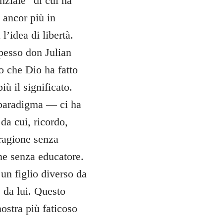
nziale” di cui ha
 ancor più in
l’idea di libertà.
pesso don Julian
o che Dio ha fatto
ù il significato.
 paradigma — ci ha
a cui, ricordo,
 ragione senza
one senza educatore.
 un figlio diverso da
 da lui. Questo
ostra più faticoso