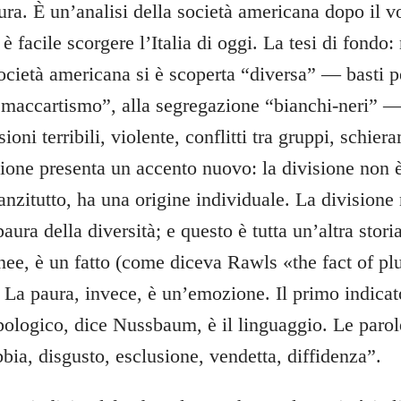
ra. È un’analisi della società americana dopo il 
 è facile scorgere l’Italia di oggi. La tesi di fondo
società americana si è scoperta “diversa” — basti p
 “maccartismo”, alla segregazione “bianchi-neri” —
oni terribili, violente, conflitti tra gruppi, schiera
tione presenta un accento nuovo: la divisione non
nanzitutto, ha una origine individuale. La divisione
aura della diversità; e questo è tutta un’altra storia
ee, è un fatto (come diceva Rawls «the fact of pl
. La paura, invece, è un’emozione. Il primo indicat
ologico, dice Nussbaum, è il linguaggio. Le parol
ia, disgusto, esclusione, vendetta, diffidenza”.