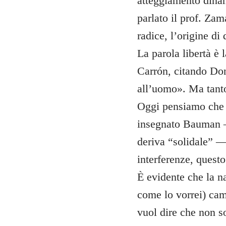
atteggiamento dinanz
parlato il prof. Za
radice, l’origine di
La parola libertà è
Carrón, citando Don
all’uomo». Ma tanto
Oggi pensiamo che l
insegnato Bauman — 
deriva “solidale” —
interferenze, quest
È evidente che la na
come lo vorrei) cam
vuol dire che non s