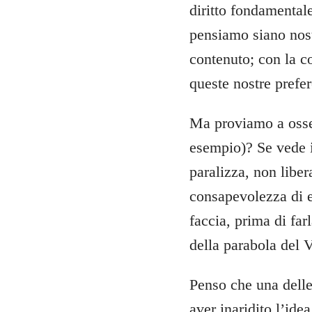
diritto fondamentale
pensiamo siano nost
contenuto; con la c
queste nostre prefe
Ma proviamo a osse
esempio)? Se vede i 
paralizza, non liber
consapevolezza di es
faccia, prima di fa
della parabola del 
Penso che una delle
aver inaridito l’ide