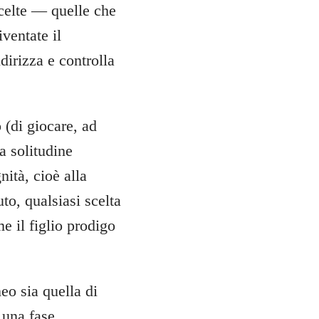
scelte — quelle che
ventate il
dirizza e controlla
(di giocare, ad
a solitudine
nità, cioè alla
to, qualsiasi scelta
 il figlio prodigo
eo sia quella di
 una fase