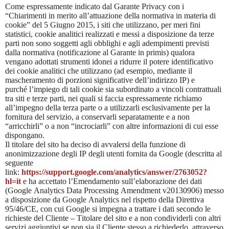
Come espressamente indicato dal Garante Privacy con i
“Chiarimenti in merito all’attuazione della normativa in materia di
cookie” del 5 Giugno 2015, i siti che utilizzano, per meri fini
statistici, cookie analitici realizzati e messi a disposizione da terze
parti non sono soggetti agli obblighi e agli adempimenti previsti
dalla normativa (notificazione al Garante in primis) qualora
vengano adottati strumenti idonei a ridurre il potere identificativo
dei cookie analitici che utilizzano (ad esempio, mediante il
mascheramento di porzioni significative dell’indirizzo IP) e
purché l’impiego di tali cookie sia subordinato a vincoli contrattuali
tra siti e terze parti, nei quali si faccia espressamente richiamo
all’impegno della terza parte o a utilizzarli esclusivamente per la
fornitura del servizio, a conservarli separatamente e a non
“arricchirli” o a non “incrociarli” con altre informazioni di cui esse
dispongano.
Il titolare del sito ha deciso di avvalersi della funzione di
anonimizzazione degli IP degli utenti fornita da Google (descritta al
seguente
link:
https://support.google.com/analytics/answer/2763052?
hl=it
e ha accettato l’Emendamento sull’elaborazione dei dati
(Google Analytics Data Processing Amendment v20130906) messo
a disposizione da Google Analytics nel rispetto della Direttiva
95/46/CE, con cui Google si impegna a trattare i dati secondo le
richieste del Cliente – Titolare del sito e a non condividerli con altri
servizi aggiuntivi se non sia il Cliente stesso a richiederlo, attraverso