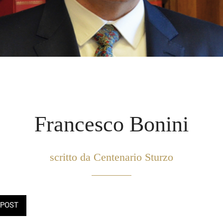
Francesco Bonini
scritto da Centenario Sturzo
POST