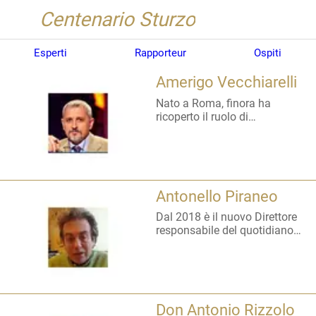
Centenario Sturzo
Esperti
Rapporteur
Ospiti
Amerigo Vecchiarelli
Nato a Roma, finora ha
ricoperto il ruolo di
caporedattore centrale per i
servizi di informazione del
Tg2000. Sposato e padre di
due figli, è stato redattore
dell’agenzia giornalistica
Antonello Piraneo
News Press e caposervizio del
Tg2000. Nel corso della sua
Dal 2018 è il nuovo Direttore
vita professionale ha lavorato
responsabile del quotidiano
anche con Radio Vaticana e la
“La Sicilia”.
Rai. Da maggio 2019 è il
nuovo direttore dell’agenzia
“Sir”.
Don Antonio Rizzolo